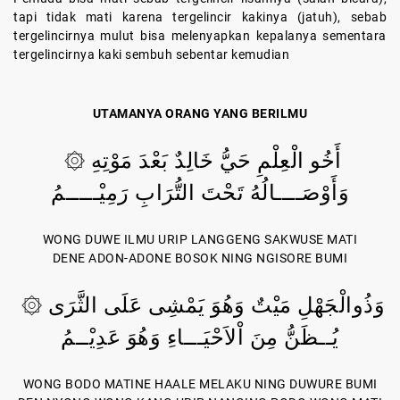
tapi tidak mati karena tergelincir kakinya (jatuh), sebab
tergelincirnya mulut bisa melenyapkan kepalanya sementara
tergelincirnya kaki sembuh sebentar kemudian
UTAMANYA ORANG YANG BERILMU
أَخُو الْعِلْمِ حَيُّ خَالِدٌ بَعْدَ مَوْتِهِ ۞
وَأَوْصَــــالُهُ تَحْتَ التُّرَابِ رَمِيْـــــمُ
WONG DUWE ILMU URIP LANGGENG SAKWUSE MATI
DENE ADON-ADONE BOSOK NING NGISORE BUMI
وَذُوالْجَهْلِ مَيْتٌ وَهُوَ يَمْشِى عَلَى الثَّرَى ۞
يُــظَنُّ مِنَ اْلاَحْيَـــاءِ وَهُوَ عَدِيْــمُ
WONG BODO MATINE HAALE MELAKU NING DUWURE BUMI