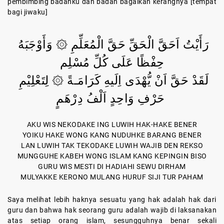
pembimbing badanku dan badan bagaikan kerangnya [tempat
bagi jiwaku]
رَأَيْتُ اَحَقَّ الْحَقِّ حَقَّ الْمُعَلِّمِ ۞ وَأَوْجَبَهُ
حِفْظًا عَلَى كُلِّ مُسْلِم
لَقَدْ حَقَّ اَنْ يُّهْدَى اِلَيهِ كَرَامَـةً ۞ لِتَعْلِيْمِ
حَرْفِ وَاحِدٍ اَلْفُ دِرْهَمٍ
AKU WIS NEKODAKE ING LUWIH HAK-HAKE BENER
YOIKU HAKE WONG KANG NUDUHKE BARANG BENER
LAN LUWIH TAK TEKODAKE LUWIH WAJIB DEN REKSO
MUNGGUHE KABEH WONG ISLAM KANG KEPINGIN BISO
GURU WIS MESTI DI HADIAHI SEWU DIRHAM
MULYAKKE KERONO MULANG HURUF SIJI TUR PAHAM
Saya melihat lebih haknya sesuatu yang hak adalah hak dari
guru dan bahwa hak seorang guru adalah wajib di laksanakan
atas setiap orang islam, sesungguhnya benar sekali