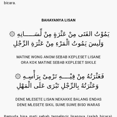
bicara.
BAHAYANYA LISAN
يَمُوْتُ الفَتَى مِنْ عَثْرَةٍ مِنْ لِّسَـــــانِهِ ۞
وَلَيسَ يَمُوتُ الْمَرْءِ مِنْ عَثْرَةِ الرِّجْلِ
MATINE WONG ANOM SEBAB KEPLESET LISANE
ORA KOK MATINE SEBAB KEPLESET SIKILE
فَعَثْرَتُهُ مِنْ فِيْــــهِ تَرْمِىْ بِرَأْسِـهِ ۞
وَعَثْرَتُهُ بِالرِّجْلِ تَبْرَى عَلَى الْمَهْلِ
DENE MLESETE LISAN NEKAKKE BALANG ENDAS
DENE MLESETE SIKIL SUWE SUWE BISO WARAS
Pemuda bisa mati sebab tergelincir lisannya (salah bicara),