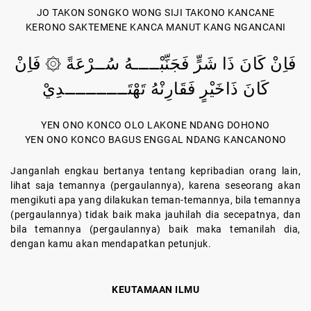
JO TAKON SONGKO WONG SIJI TAKONO KANCANE
KERONO SAKTEMENE KANCA MANUT KANG NGANCANI
فَاِنْ كَانَ ذَا شَرٍّ فَجَنِّبْـــــهُ سُــرْعَةً ۞ فَاِنْ
كَانَ ذَاخَيْرٍ فَقَارِنْهُ تَهْتَــــــــــــدِيْ
YEN ONO KONCO OLO LAKONE NDANG DOHONO
YEN ONO KONCO BAGUS ENGGAL NDANG KANCANONO
Janganlah engkau bertanya tentang kepribadian orang lain,
lihat saja temannya (pergaulannya), karena seseorang akan
mengikuti apa yang dilakukan teman-temannya, bila temannya
(pergaulannya) tidak baik maka jauhilah dia secepatnya, dan
bila temannya (pergaulannya) baik maka temanilah dia,
dengan kamu akan mendapatkan petunjuk.
KEUTAMAAN ILMU