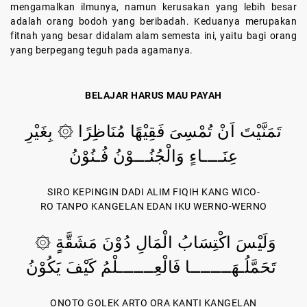
mengamalkan ilmunya, namun kerusakan yang lebih besar
adalah orang bodoh yang beribadah. Keduanya merupakan
fitnah yang besar didalam alam semesta ini, yaitu bagi orang
yang berpegang teguh pada agamanya.
BELAJAR HARUS MAU PAYAH
تَمَنَّيْتَ اَنْ تُمْسِىَ فَقِيْهًا مُنَاظِرًا ۞ بِغَيْرِ
عِنَــــاءٍ وَالْجُنُـــوْنُ فُـنُوْنُ
SIRO KEPINGIN DADI ALIM FIQIH KANG WICO-
RO TANPO KANGELAN EDAN IKU WERNO-WERNO
وَلَيْسَ اكْتِسَابُ الْمَالِ دُوْنَ مَشَقَّةٍ ۞
تَحَمَّلُـهَــــــــا فَالْعِـــــــلْمُ كَيْفَ يَكُوْنُ
ONOTO GOLEK ARTO ORA KANTI KANGELAN