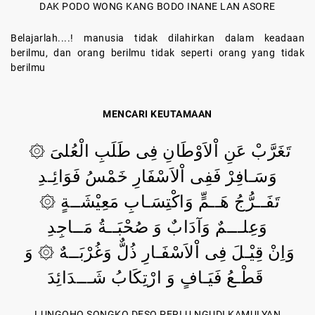
DAK PODO WONG KANG BODO INANE LAN ASORE
Belajarlah....! manusia tidak dilahirkan dalam keadaan
berilmu, dan orang berilmu tidak seperti orang yang tidak
berilmu
MENCARI KEUTAMAAN
تَغَرَّبْ عَنِ اْلاَوْطَانِ فِى طَلَبِ الْعُلىَ ۞
وَسَـافِرْ فَفِى اْلاَسْفَارِ خَمْسُ فَوَائِـدِ
تَفَــرُّجُ هَــمٍّ وَاكْتِسَـابِ مَعِيْشَــةٍ ۞
وَعِلـــمٌ وَآدَابٌ وَ صُحْبَــةُ مَــاجِدِ
وَاِنْ قِيْـلَ فِى اْلاَسْفَـارِ ذُلٌّ وَغُرْبَــهٌ ۞ وَ
قَطْـعُ فَيَـافٍ وَ ارْتِكَابُ شَـــدَائِدَ
LUNGOHO SONGKO DESO PERLU NGUDI KAMULYAN