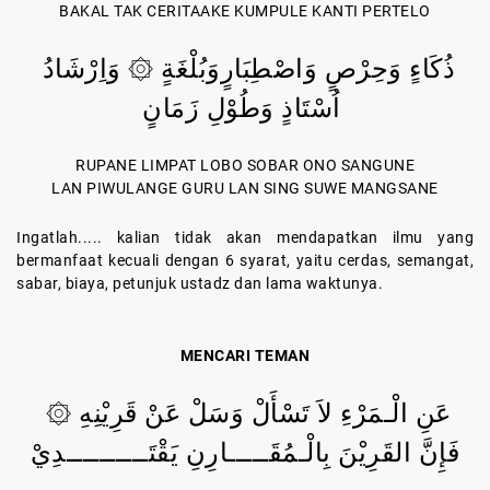
BAKAL TAK CERITAAKE KUMPULE KANTI PERTELO
ذُكَاءٍ وَحِرْصٍ وَاصْطِبَارٍوَبُلْغَةٍ ۞ وَاِرْشَادُ
اُسْتَاذٍ وَطُوْلِ زَمَانٍ
RUPANE LIMPAT LOBO SOBAR ONO SANGUNE
LAN PIWULANGE GURU LAN SING SUWE MANGSANE
Ingatlah..... kalian tidak akan mendapatkan ilmu yang
bermanfaat kecuali dengan 6 syarat, yaitu cerdas, semangat,
sabar, biaya, petunjuk ustadz dan lama waktunya.
MENCARI TEMAN
عَنِ الْـمَرْءِ لاَ تَسْأَلْ وَسَلْ عَنْ قَرِيْنِهِ ۞
فَإِنَّ القَرِيْنَ بِالْـمُقَـــــارِنِ يَقْتَــــــــــدِيْ