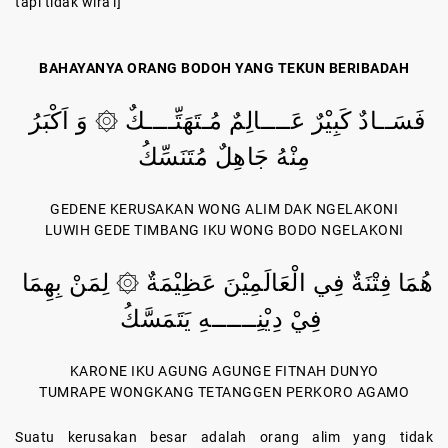
tapi tidak wira'i]
BAHAYANYA ORANG BODOH YANG TEKUN BERIBADAH
فَسَــادٌ كَبِيْرٌ عَــــالِمٌ مُـتَهَتِّــــكٌ ۞ وَ اَكْبَرُ
مِنْهُ جَاهِلٌ مُتَنَسِّكُ
GEDENE KERUSAKAN WONG ALIM DAK NGELAKONI
LUWIH GEDE TIMBANG IKU WONG BODO NGELAKONI
هُمَا فِتْنَةٌ فِي الْعَالَمِيْنَ عَظِيْمَةٌ ۞ لِمَنْ بِهِمَا
فِيْ دِيْنِــــــهِ يَتَمَسَّكُ
KARONE IKU AGUNG AGUNGE FITNAH DUNYO
TUMRAPE WONGKANG TETANGGEN PERKORO AGAMO
Suatu kerusakan besar adalah orang alim yang tidak