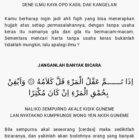
DENE ILMU KAYA OPO KASIL DAK KANGELAN
Kamu berharap ingin jadi ahli fiqih yang bisa menerapkan
hujjah atas setiap permasalahannya, dengan tanpa usaha
keras itu namanya gila dan gila itu bermacam-macam.
Sementara mencari harta tanpa usaha keras bukanlah
tidaklah mungkin, lalu apalagi ilmu ?
JANGANLAH BANYAK BICARA
اِذَا تَــــــمَّ عَقْلُ الْمَرْءِ قَلَّ كَلاَمُهُ ۞ وَاَيْقِنْ
بِحُمْقِ الْمَرْءِ اِنْ كَانَ مُكْثِرًا
NALIKO SEMPURNO AKALE KIDIK GUNEME
LAN NYATAKNO KUMPRUNGE WONG YEN AKEH GUNEME
Bila sempurna akal seseorang [cerdas] maka sedikitlah
bicaranya, dan yakinlah akan bodohnya orang yang banyak