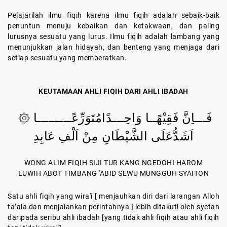
Pelajarilah ilmu fiqih karena ilmu fiqih adalah sebaik-baik
penuntun menuju kebaikan dan ketakwaan, dan paling
lurusnya sesuatu yang lurus. Ilmu fiqih adalah lambang yang
menunjukkan jalan hidayah, dan benteng yang menjaga dari
setiap sesuatu yang memberatkan.
KEUTAMAAN AHLI FIQIH DARI AHLI IBADAH
فَـــاِنَّ فَقِيْهًــا وَاحِـــدًامُتَوَرِّعًـــــــــا ۞
اَشَدُّعَلَى الشَّيْطَانِ مِنْ اَلْفِ عَابِدِ
WONG ALIM FIQIH SIJI TUR KANG NGEDOHI HAROM
LUWIH ABOT TIMBANG 'ABID SEWU MUNGGUH SYAITON
Satu ahli fiqih yang wira'i [ menjauhkan diri dari larangan Alloh
ta’ala dan menjalankan perintahnya ] lebih ditakuti oleh syetan
daripada seribu ahli ibadah [yang tidak ahli fiqih atau ahli fiqih