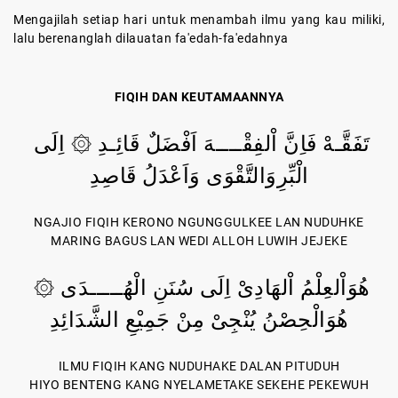
Mengajilah setiap hari untuk menambah ilmu yang kau miliki,
lalu berenanglah dilauatan fa'edah-fa'edahnya
FIQIH DAN KEUTAMAANNYA
تَفَقَّـهْ فَاِنَّ اْلفِقْــــهَ اَفْضَلٌ قَائِـدِ ۞ اِلَى
الْبِّرِوَالتَّقْوَى وَاَعْدَلُ قَاصِدِ
NGAJIO FIQIH KERONO NGUNGGULKEE LAN NUDUHKE
MARING BAGUS LAN WEDI ALLOH LUWIH JEJEKE
هُوَاْلعِلْمُ اْلهَادِىْ اِلَى سُنَنِ الْهُـــــدَى ۞
هُوَالْحِصْنُ يُنْجِىْ مِنْ جَمِيْعِ الشَّدَائِدِ
ILMU FIQIH KANG NUDUHAKE DALAN PITUDUH
HIYO BENTENG KANG NYELAMETAKE SEKEHE PEKEWUH