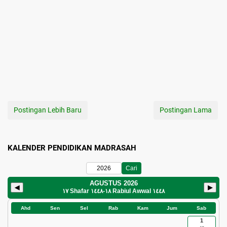
Postingan Lebih Baru
Postingan Lama
KALENDER PENDIDIKAN MADRASAH
Cari
AGUSTUS 2026
◀
▶
١٧ Shafar ١٤٤٨
-
١٨ Rabiul Awwal ١٤٤٨
Ahd
Sen
Sel
Rab
Kam
Jum
Sab
1