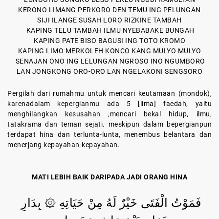
KERONO LIMANG PERKORO DEN TEMU ING PELUNGAN
SIJI ILANGE SUSAH LORO RIZKINE TAMBAH
KAPING TELU TAMBAH ILMU NYEBABAKE BUNGAH
KAPING PATE BISO BAGUSI ING TOTO KROMO
KAPING LIMO MERKOLEH KONCO KANG MULYO MULYO
SENAJAN ONO ING LELUNGAN NGROSO INO NGUMBORO
LAN JONGKONG ORO-ORO LAN NGELAKONI SENGSORO
Pergilah dari rumahmu untuk mencari keutamaan (mondok),
karenadalam kepergianmu ada 5 [lima] faedah, yaitu
menghilangkan kesusahan ,mencari bekal hidup, ilmu,
tatakrama dan teman sejati. meskipun dalam bepergianpun
terdapat hina dan terlunta-lunta, menembus belantara dan
menerjang kepayahan-kepayahan.
MATI LEBIH BAIK DARIPADA JADI ORANG HINA
فَمَوْتُ الْفَتَى خَيْرٌ لَهُ مِنْ حَيَاتِهِ ۞ بِدَارِ