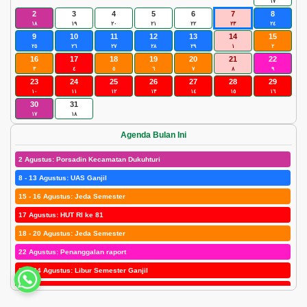
١٧
2
3
4
5
6
7
8
١٨
١٩
٢٠
٢١
٢٢
٢٣
٢٤
9
10
11
12
13
14
15
٢٥
٢٦
٢٧
٢٨
٢٩
١
٢
16
17
18
19
20
21
22
٣
٤
٥
٦
٧
٨
٩
23
24
25
26
27
28
29
١٠
١١
١٢
١٣
١٤
١٥
١٦
30
31
١٧
١٨
Agenda Bulan Ini
2 Agustus: Porsadin Kecamatan Dukuhturi
8 - 13 Agustus: UAS Ganjil
15 - 16 Agustus: Jeda Semester
17 Agustus: HUT RI ke 81
18 - 20 Agustus: Jeda Semester
22 Agustus: Penanggalan raport
23 - 24 Agustus: Libur Semester Ganjil
25 Agustus: Maulid Nabi SAW