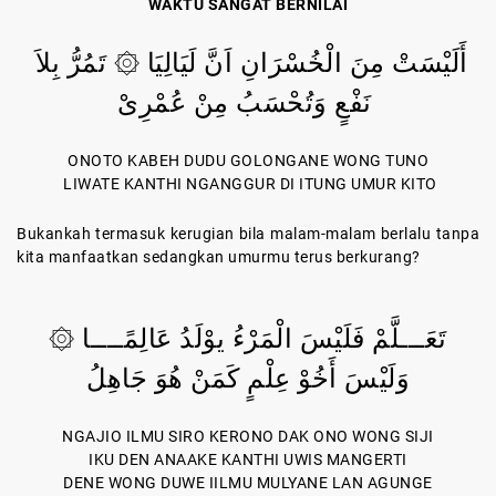
WAKTU SANGAT BERNILAI
أَلَيْسَتْ مِنَ الْخُسْرَانِ اَنَّ لَيَالِيَا ۞ تَمُرُّ بِلاَ
نَفْعٍ وَتُحْسَبُ مِنْ عُمْرِىْ
ONOTO KABEH DUDU GOLONGANE WONG TUNO
LIWATE KANTHI NGANGGUR DI ITUNG UMUR KITO
Bukankah termasuk kerugian bila malam-malam berlalu tanpa
kita manfaatkan sedangkan umurmu terus berkurang?
تَعَـــلَّمْ فَلَيْسَ الْمَرْءُ يوْلَدُ عَالِمًــــا ۞
وَلَيْسَ أَخُوْ عِلْمٍ كَمَنْ هُوَ جَاهِلُ
NGAJIO ILMU SIRO KERONO DAK ONO WONG SIJI
IKU DEN ANAAKE KANTHI UWIS MANGERTI
DENE WONG DUWE IILMU MULYANE LAN AGUNGE