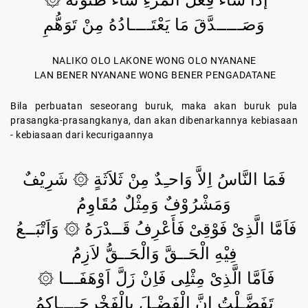
ﺇذَا سَاءَ فِعْلُ الْمَرْءِ سَاءَ ظُنُوْنُهُ ۞
وَصَـــــدَّقَ مَا يَعْتَــــادُهُ مِنْ تَوَهُّمِ
NALIKO OLO LAKONE WONG OLO NYANANE
LAN BENER NYANANE WONG BENER PENGADATANE
Bila perbuatan seseorang buruk, maka akan buruk pula
prasangka-prasangkanya, dan akan dibenarkannya kebiasaan
- kebiasaan dari kecurigaannya
فَمَا النَّاسُ اِلاَّ وَاحـِدٌ مِنْ ثَلاَثَةٍ ۞ شَرِيْفٌ
وَمَشْرُوْفٌ وَمِثْلٌ مُقَاوِمُ
فَاَمَّا الَّذِىْ فَوْقِىْ فَأَعْرِفُ قَــدْرَهُ ۞ وَاَتْبَــعُ
فِيْهِ الْحَــقَّ وَالْحَــقُّ لاَزِمُ
فَاَمَّا الَّذِىْ مِثْلِى فَاِنْ زَلَّ اَوْهَفَـــا ۞
تَفَضَّـلْتُ اِنَّ الْفَضْـلَ بِالْفَخْرِحَــــاكِمُ