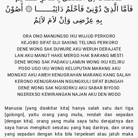
فَاَمَّا الَّذِىْ دُوْنِىْ فَاَحْلَمُ دَائِبًـــــــا ۞ أَصُوْنُ
بِهِ عِرْضِى وَاِنْ لاَمَ لاَئِمُ
ORA ONO MANUNGSO IKU WUJUD PERKORO
KEJOBO SIFAT SIJI SAKING TELUNG PERKORO
DENE WONG SAK DUWURE AKU WERUH DERAJATE
LAN AKU MANUT HAKE MERGO HAK BARANG MESTI
DENE WONG SAK PADAKU LAMUN WONG IKU KELIRU
PODO UGO IKU WONG KELUPUTAN MARANG AKU
MONGKO AKU AWEH KENUGRAHAN MARANG KANG SALAH
KERONO KENUGRAHAN NGUNGKULI SIFAT BUNGAH
DENE WONG SAK NGISORKU AKU SABAR BIYOSO
NGEREKSO KEWIRANGAN NAJAN AKU DEN WODO
Manusia [yang disekitar kita] hanya salah satu dari tiga
[golongn], yaitu orang yang mulia, rendah dan sepadan
[dengan kita]. orang yang mulia saya tahu derajatnya dan
saya harus mengikuti sesutau yang haq darinya, dan orang
yang sepadan dengan kita bila terpeleset atau jatuh maka