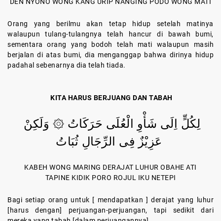
DEN NYONO WONG KANG URIP NANGING PODO WONG MATI
Orang yang berilmu akan tetap hidup setelah matinya
walaupun tulang-tulangnya telah hancur di bawah bumi,
sementara orang yang bodoh telah mati walaupun masih
berjalan di atas bumi, dia menganggap bahwa dirinya hidup
padahal sebenarnya dia telah tiada.
KITA HARUS BERJUANG DAN TABAH
لِكُلٍّ اِلَى شَأْوِ الْعُلَى حَرَكَاتُ ۞ وَلَكِنْ
عَزِيْزٌ فِى الرِّجَالِ ثُبَاتُ
KABEH WONG MARING DERAJAT LUHUR OBAHE ATI
TAPINE KIDIK PORO ROJUL IKU NETEPI
Bagi setiap orang untuk [ mendapatkan ] derajat yang luhur
[harus dengan] perjuangan-perjuangan, tapi sedikit dari
mereka yang tabah [dalam perjuangannya]