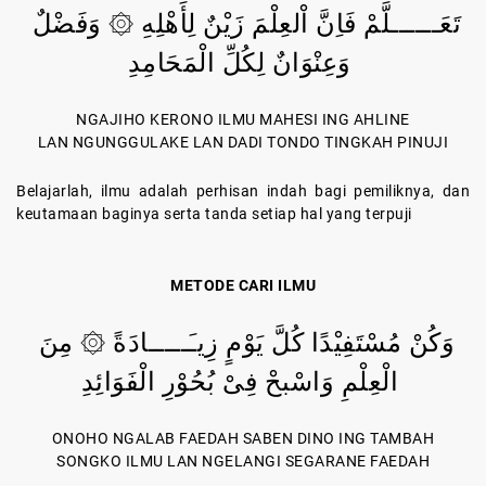
تَعَــــــلَّمْ فَاِنَّ اْلعِلْمَ زَيْنٌ لِأَهْلِهِ ۞ وَفَضْلٌ
وَعِنْوَانٌ لِكُلِّ الْمَحَامِدِ
NGAJIHO KERONO ILMU MAHESI ING AHLINE
LAN NGUNGGULAKE LAN DADI TONDO TINGKAH PINUJI
Belajarlah, ilmu adalah perhisan indah bagi pemiliknya, dan
keutamaan baginya serta tanda setiap hal yang terpuji
METODE CARI ILMU
وَكُنْ مُسْتَفِيْدًا كُلَّ يَوْمٍ زِيـَـــــادَةً ۞ مِنَ
الْعِلْمِ وَاسْبحْ فِىْ بُحُوْرِ الْفَوَائِدِ
ONOHO NGALAB FAEDAH SABEN DINO ING TAMBAH
SONGKO ILMU LAN NGELANGI SEGARANE FAEDAH