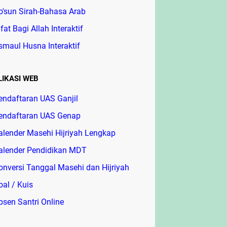
o'sun Sirah-Bahasa Arab
ifat Bagi Allah Interaktif
smaul Husna Interaktif
LIKASI WEB
endaftaran UAS Ganjil
endaftaran UAS Genap
alender Masehi Hijriyah Lengkap
alender Pendidikan MDT
onversi Tanggal Masehi dan Hijriyah
oal / Kuis
bsen Santri Online