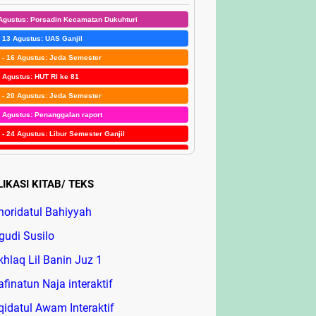
Agustus: Porsadin Kecamatan Dukuhturi
- 13 Agustus: UAS Ganjil
 - 16 Agustus: Jeda Semester
 Agustus: HUT RI ke 81
 - 20 Agustus: Jeda Semester
 Agustus: Penanggalan raport
 - 24 Agustus: Libur Semester Ganjil
 Agustus: Maulid Nabi SAW
 - 29 Agustus: Libur Semester Ganjil
IKASI KITAB/ TEKS
 Agustus: Porsadin Kab. Tegal di Dukuhturi dan Awal
suk Semester II
horidatul Bahiyyah
gudi Susilo
khlaq Lil Banin Juz 1
afinatun Naja interaktif
qidatul Awam Interaktif