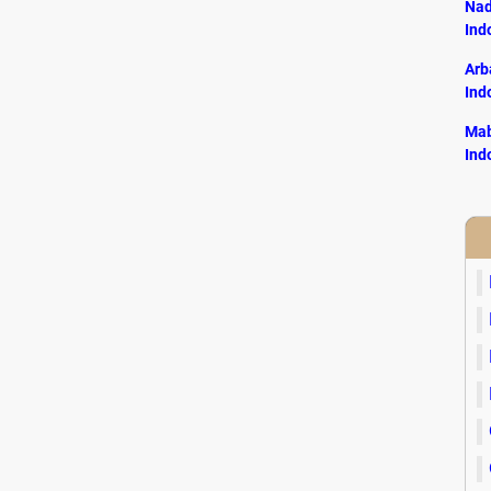
Nad
Ind
Arb
Ind
Mab
Ind