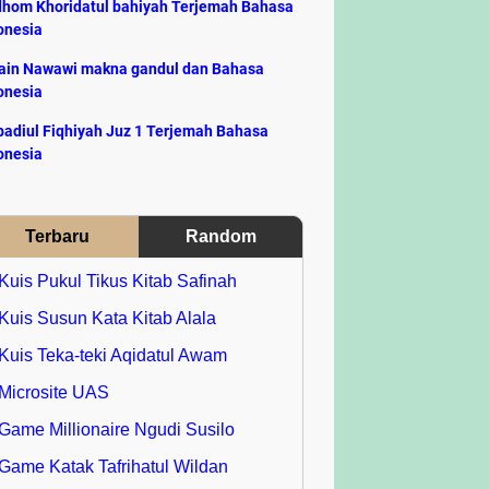
hom Khoridatul bahiyah Terjemah Bahasa
onesia
ain Nawawi makna gandul dan Bahasa
onesia
adiul Fiqhiyah Juz 1 Terjemah Bahasa
onesia
Terbaru
Random
Kuis Pukul Tikus Kitab Safinah
Kuis Susun Kata Kitab Alala
Kuis Teka-teki Aqidatul Awam
Microsite UAS
Game Millionaire Ngudi Susilo
Game Katak Tafrihatul Wildan