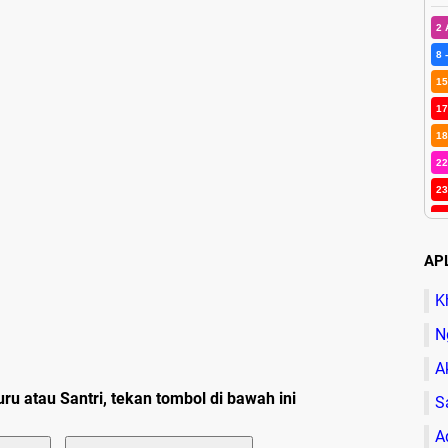
2 
8 
15
17
18
22
23
25
26
APL
30
Ma
K
N
A
u atau Santri, tekan tombol di bawah ini
S
A