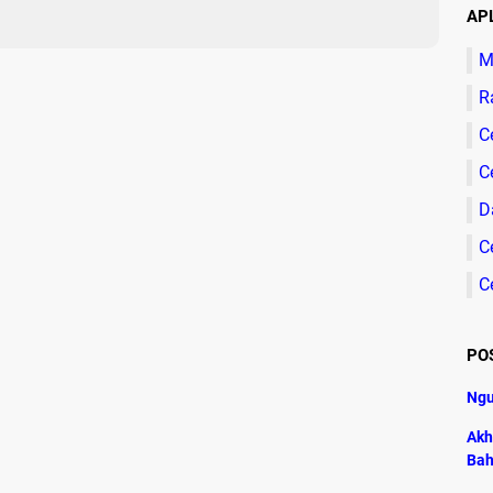
AP
M
R
C
C
D
C
C
PO
Ngu
Akh
Bah