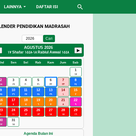
LAINNYA
DAFTAR ISI
LENDER PENDIDIKAN MADRASAH
Cari
AGUSTUS 2026
▶
١٧ Shafar ١٤٤٨
-
١٨ Rabiul Awwal ١٤٤٨
Ahd
Sen
Sel
Rab
Kam
Jum
Sab
1
١٧
2
3
4
5
6
7
8
١٨
١٩
٢٠
٢١
٢٢
٢٣
٢٤
9
10
11
12
13
14
15
٢٥
٢٦
٢٧
٢٨
٢٩
١
٢
16
17
18
19
20
21
22
٣
٤
٥
٦
٧
٨
٩
23
24
25
26
27
28
29
١٠
١١
١٢
١٣
١٤
١٥
١٦
30
31
١٧
١٨
Agenda Bulan Ini