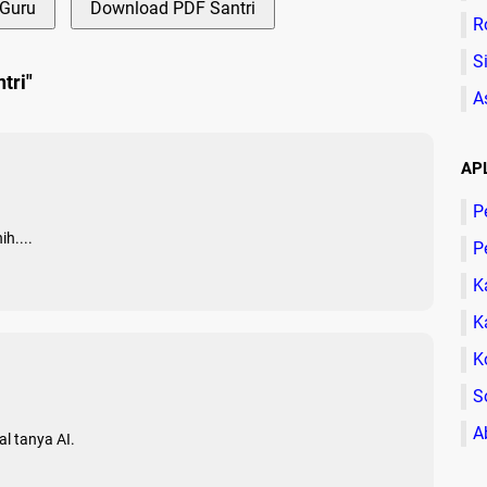
Guru
Download PDF Santri
R
S
tri"
A
AP
P
ih....
P
K
K
K
S
A
l tanya AI.