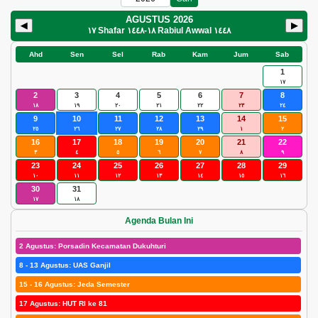
AGUSTUS 2026
◀
▶
١٧ Shafar ١٤٤٨
-
١٨ Rabiul Awwal ١٤٤٨
Ahd
Sen
Sel
Rab
Kam
Jum
Sab
1
١٧
2
3
4
5
6
7
8
١٨
١٩
٢٠
٢١
٢٢
٢٣
٢٤
9
10
11
12
13
14
15
٢٥
٢٦
٢٧
٢٨
٢٩
١
٢
16
17
18
19
20
21
22
٣
٤
٥
٦
٧
٨
٩
23
24
25
26
27
28
29
١٠
١١
١٢
١٣
١٤
١٥
١٦
30
31
١٧
١٨
Agenda Bulan Ini
2 Agustus: Porsadin Kecamatan Dukuhturi
8 - 13 Agustus: UAS Ganjil
15 - 16 Agustus: Jeda Semester
17 Agustus: HUT RI ke 81