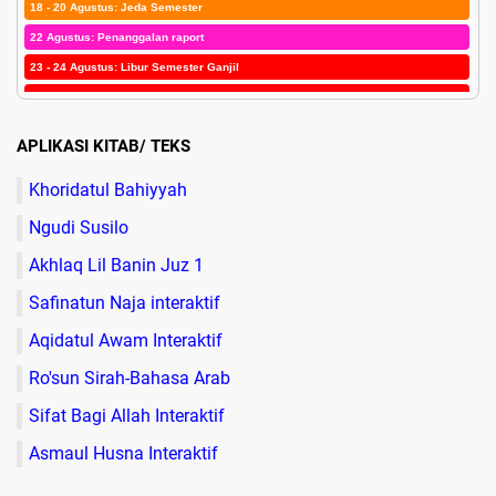
18 - 20 Agustus: Jeda Semester
22 Agustus: Penanggalan raport
23 - 24 Agustus: Libur Semester Ganjil
25 Agustus: Maulid Nabi SAW
26 - 29 Agustus: Libur Semester Ganjil
APLIKASI KITAB/ TEKS
30 Agustus: Porsadin Kab. Tegal di Dukuhturi dan Awal Masuk Semester II
Khoridatul Bahiyyah
Ngudi Susilo
Akhlaq Lil Banin Juz 1
Safinatun Naja interaktif
Aqidatul Awam Interaktif
Ro'sun Sirah-Bahasa Arab
Sifat Bagi Allah Interaktif
Asmaul Husna Interaktif