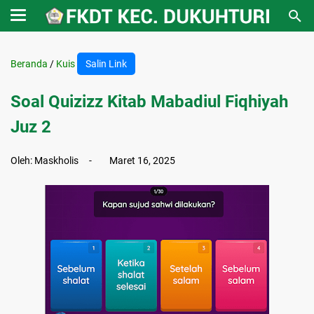
Beranda
/
Kuis
Salin Link
Soal Quizizz Kitab Mabadiul Fiqhiyah
Juz 2
Oleh:
Maskholis
Maret 16, 2025