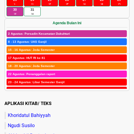
١٠
١١
١٢
١٣
١٤
١٥
١٦
30
31
١٧
١٨
Agenda Bulan Ini
2 Agustus: Porsadin Kecamatan Dukuhturi
8 - 13 Agustus: UAS Ganjil
15 - 16 Agustus: Jeda Semester
17 Agustus: HUT RI ke 81
18 - 20 Agustus: Jeda Semester
22 Agustus: Penanggalan raport
23 - 24 Agustus: Libur Semester Ganjil
25 Agustus: Maulid Nabi SAW
26 - 29 Agustus: Libur Semester Ganjil
APLIKASI KITAB/ TEKS
30 Agustus: Porsadin Kab. Tegal di Dukuhturi dan Awal Masuk Semester II
Khoridatul Bahiyyah
Ngudi Susilo