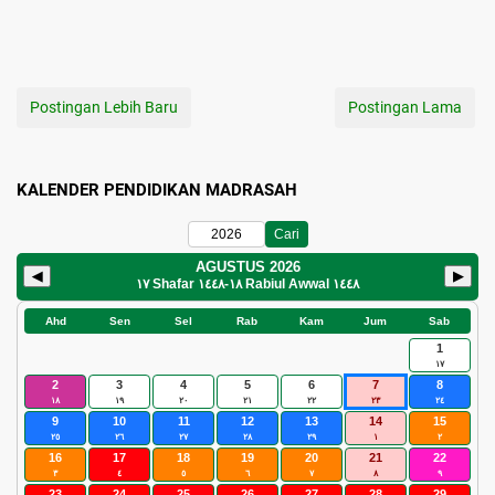
Postingan Lebih Baru
Postingan Lama
KALENDER PENDIDIKAN MADRASAH
Cari
AGUSTUS 2026
◀
▶
١٧ Shafar ١٤٤٨
-
١٨ Rabiul Awwal ١٤٤٨
Ahd
Sen
Sel
Rab
Kam
Jum
Sab
1
١٧
2
3
4
5
6
7
8
١٨
١٩
٢٠
٢١
٢٢
٢٣
٢٤
9
10
11
12
13
14
15
٢٥
٢٦
٢٧
٢٨
٢٩
١
٢
16
17
18
19
20
21
22
٣
٤
٥
٦
٧
٨
٩
23
24
25
26
27
28
29